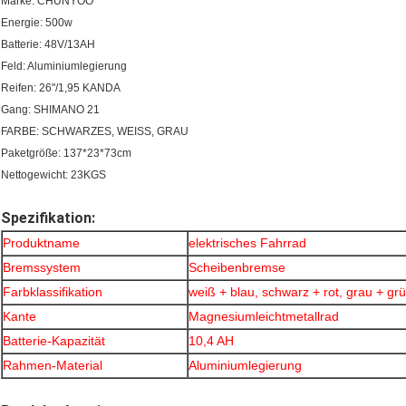
Marke: CHUNYOO
Energie: 500w
Batterie: 48V/13AH
Feld: Aluminiumlegierung
Reifen: 26"/1,95 KANDA
Gang: SHIMANO 21
FARBE: SCHWARZES, WEISS, GRAU
Paketgröße: 137*23*73cm
Nettogewicht: 23KGS
Spezifikation:
Produktname
elektrisches Fahrrad
Bremssystem
Scheibenbremse
Farbklassifikation
weiß + blau, schwarz + rot, grau + gr
Kante
Magnesiumleichtmetallrad
Batterie-Kapazität
10,4 AH
Rahmen-Material
Aluminiumlegierung