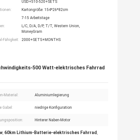
USD+510-520+SETS
tionen:
Kartongröße: 154*26*82cm
7-15 Arbeitstage
en:
L/C, D/A, D/P, T/T, Western Union,
MoneyGram
-Fähigkeit:
2000+SETS+MONTHS
chwindigkeits-500 Watt-elektrisches Fahrrad
-Material:
Aluminiumlegierung
e Gabel:
niedrige Konfiguration
ngsposition:
Hinterer Naben-Motor
0w
60km Lithium-Batterie-elektrisches Fahrrad
,
,