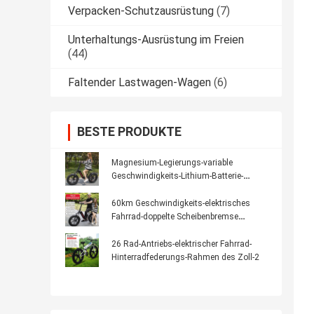
Verpacken-Schutzausrüstung
(7)
Unterhaltungs-Ausrüstung im Freien
(44)
Faltender Lastwagen-Wagen
(6)
BESTE PRODUKTE
Magnesium-Legierungs-variable
Geschwindigkeits-Lithium-Batterie-
elektrisches Fahrrad der Lithium-Batterie-
40Km/H
60km Geschwindigkeits-elektrisches
Fahrrad-doppelte Scheibenbremse
Aluminiumlegierungs-21
26 Rad-Antriebs-elektrischer Fahrrad-
Hinterradfederungs-Rahmen des Zoll-2