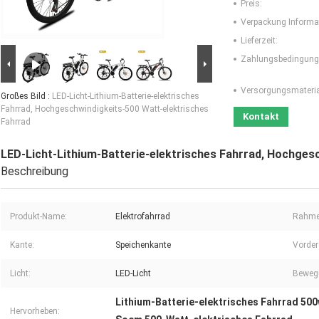
Preis:
Verpackung Informa
Lieferzeit:
Zahlungsbedingung
Versorgungsmaterial
Großes Bild :
LED-Licht-Lithium-Batterie-elektrisches
Fahrrad, Hochgeschwindigkeits-500 Watt-elektrisches
Kontakt
Fahrrad
LED-Licht-Lithium-Batterie-elektrisches Fahrrad, Hochges
Beschreibung
Produkt-Name:
Elektrofahrrad
Rahmen
Kante:
Speichenkante
Vorder
Licht:
LED-Licht
Bewegu
Lithium-Batterie-elektrisches Fahrrad 50
Hervorheben: