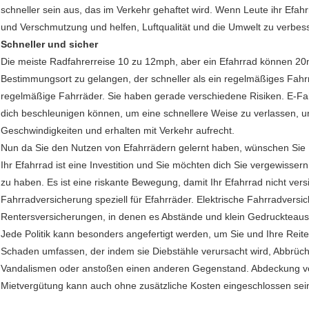
schneller sein aus, das im Verkehr gehaftet wird. Wenn Leute ihr Efahrr
und Verschmutzung und helfen, Luftqualität und die Umwelt zu verbes
Schneller und sicher
Die meiste Radfahrerreise 10 zu 12mph, aber ein Efahrrad können 20
Bestimmungsort zu gelangen, der schneller als ein regelmäßiges Fahrra
regelmäßige Fahrräder. Sie haben gerade verschiedene Risiken. E-Fah
dich beschleunigen können, um eine schnellere Weise zu verlassen, u
Geschwindigkeiten und erhalten mit Verkehr aufrecht.
Nun da Sie den Nutzen von Efahrrädern gelernt haben, wünschen Sie I
Ihr Efahrrad ist eine Investition und Sie möchten dich Sie vergewiss
zu haben. Es ist eine riskante Bewegung, damit Ihr Efahrrad nicht versic
Fahrradversicherung speziell für Efahrräder. Elektrische Fahrradversi
Rentersversicherungen, in denen es Abstände und klein Gedruckteauss
Jede Politik kann besonders angefertigt werden, um Sie und Ihre Rei
Schaden umfassen, der indem sie Diebstähle verursacht wird, Abbrüc
Vandalismen oder anstoßen einen anderen Gegenstand. Abdeckung von
Mietvergütung kann auch ohne zusätzliche Kosten eingeschlossen sei