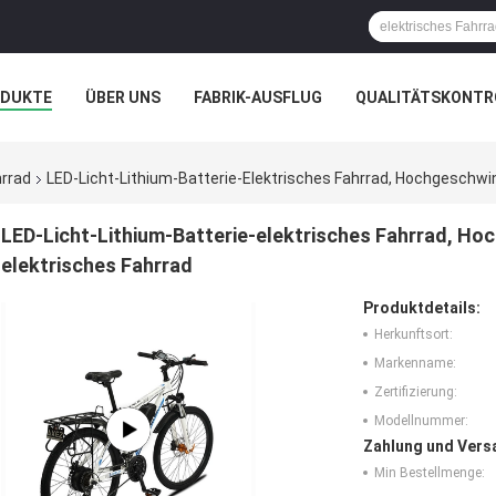
ODUKTE
ÜBER UNS
FABRIK-AUSFLUG
QUALITÄTSKONTR
N
FÄLLE
hrrad
LED-Licht-Lithium-Batterie-Elektrisches Fahrrad, Hochgeschwi
LED-Licht-Lithium-Batterie-elektrisches Fahrrad, Ho
elektrisches Fahrrad
Produktdetails:
Herkunftsort:
Markenname:
Zertifizierung:
Modellnummer:
Zahlung und Vers
Min Bestellmenge: