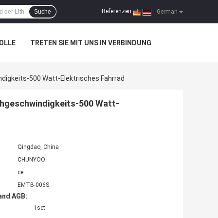
Referenzen
Suche
|
German
OLLE
TRETEN SIE MIT UNS IN VERBINDUNG
ndigkeits-500 Watt-Elektrisches Fahrrad
chgeschwindigkeits-500 Watt-
Qingdao, China
CHUNYOO
ce
EMTB-006S
and AGB:
1set