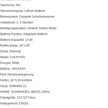
Spannung: 48V
Stromversorgung: Lithium-Batterie
Bremssystem: Doppelte Scheibenbremse
Aufladezeit: 1~3 Stunden
Bewegungsposition: Hinterer Naben-Motor
Batterie-Position: Integrierte Batterie
Batterie-Kapazität: 13 ah
Reifen-Breite: 26*1.95“
Name: Efahrrad
Marke: CHUNYOO
Energie: 500w
Batterie: 48V/13AH
Feld: Aluminiumlegierung
Reifen: 26"/1,95 KANDA
Gang: SHIMANO 21
FARBE: SCHWARZES, WEISS, GRAU
Paketgröße: 137*23*73cm
Nettogewicht: 23KGS