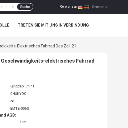
Referenzen
Suche
|
German
OLLE
TRETEN SIE MIT UNS IN VERBINDUNG
digkeits-Elektrisches Fahrrad Des Zoll-21
6 Geschwindigkeits-elektrisches Fahrrad
Qingdao, China
CHUNYOO
ce
EMTB-006S
and AGB:
1set