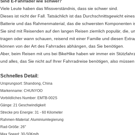
Sind E-Fahrräder wie schwer?
Viele Leute haben das Missverständnis, dass sie schwer sind.
Dieses ist nicht der Fall. Tatsächlich ist das Durchschnittsgewicht ein
Batterie und das Rahmenmaterial, das die schwersten Komponenten is
Sie sind mit Reisenden auf den langen Reisen ziemlich populär, die,
tragen oder wann schauen, reisend mit einer Familie und diesen Extr
können von der Art des Fahrrades abhängen, das Sie benötigen.
Aber, beim Reisen mit uns bei BikeHike haben wir immer ein Stützfa
und alles, das Sie nicht auf Ihrer Fahrradreise benötigen, also müssen
Schnelles Detail:
Ursprungsort: Shandong, China
Markenname: CHUNYOO
Vorbildliches Number: EMTB-002S
Gänge: 21 Geschwindigkeit
Strecke pro Energie: 31 - 60 Kilometer
Rahmen-Material: Aluminiumlegierung
Rad-Größe: 26"
Max Speed: 30-50Km/h