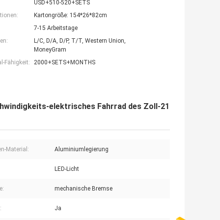
USD+510-520+SETS
tionen:
Kartongröße: 154*26*82cm
7-15 Arbeitstage
en:
L/C, D/A, D/P, T/T, Western Union,
MoneyGram
-Fähigkeit:
2000+SETS+MONTHS
hwindigkeits-elektrisches Fahrrad des Zoll-21
-Material:
Aluminiumlegierung
LED-Licht
e:
mechanische Bremse
:
Ja