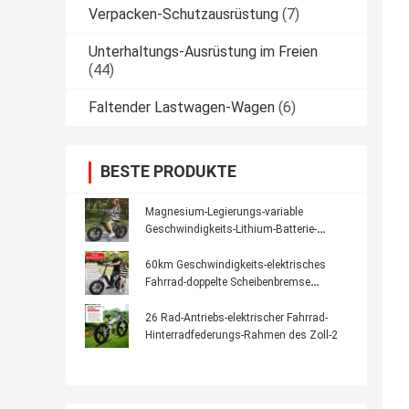
Verpacken-Schutzausrüstung
(7)
Unterhaltungs-Ausrüstung im Freien
(44)
Faltender Lastwagen-Wagen
(6)
BESTE PRODUKTE
Magnesium-Legierungs-variable
Geschwindigkeits-Lithium-Batterie-
elektrisches Fahrrad der Lithium-Batterie-
40Km/H
60km Geschwindigkeits-elektrisches
Fahrrad-doppelte Scheibenbremse
Aluminiumlegierungs-21
26 Rad-Antriebs-elektrischer Fahrrad-
Hinterradfederungs-Rahmen des Zoll-2