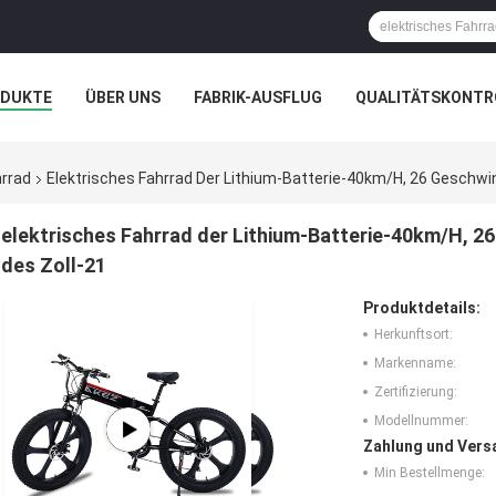
ODUKTE
ÜBER UNS
FABRIK-AUSFLUG
QUALITÄTSKONTR
N
FÄLLE
hrrad
Elektrisches Fahrrad Der Lithium-Batterie-40km/H, 26 Geschwin
elektrisches Fahrrad der Lithium-Batterie-40km/H, 2
des Zoll-21
Produktdetails:
Herkunftsort:
Markenname:
Zertifizierung:
Modellnummer:
Zahlung und Vers
Min Bestellmenge: