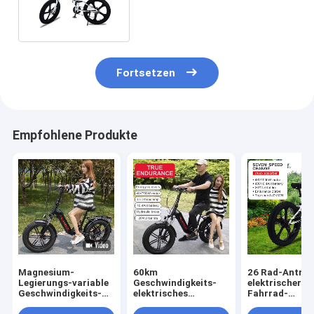
der Lithium-Batterie-20mph
Fortsetzen
Empfohlene Produkte
Magnesium-
60km
26 Rad-Antrie
Legierungs-variable
Geschwindigkeits-
elektrischer
Geschwindigkeits-
elektrisches
Fahrrad-
Lithium-Batterie-
Fahrrad-doppelte
Hinterradfede