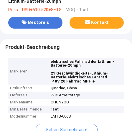
Lithium-Batterie-20mph
Preis：USD+510-520+SETS
MOQ：1set
Bestpreis
Kontakt
Produkt-Beschreibung
elektrisches Fahrrad der Lithium-
Batterie-20mph
,
Markieren
21 Geschwindigkeits-Lithium-
Batterie-elektrisches Fahrrad
,
48V 20 Fahrrad MPH e
Herkunftsort
Qingdao, China
Lieferzeit
7-15 Arbeitstage
Markenname
CHUNYOO
Min Bestellmenge
1set
Modellnummer
EMTB-006S
Sehen Sie mehr an