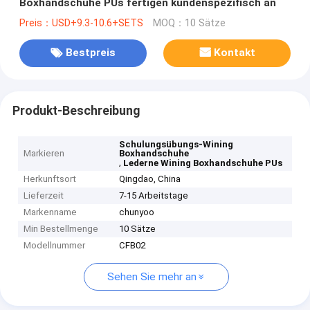
Boxhandschuhe PUs fertigen kundenspezifisch an
Preis：USD+9.3-10.6+SETS
MOQ：10 Sätze
Bestpreis
Kontakt
Produkt-Beschreibung
Schulungsübungs-Wining
Markieren
Boxhandschuhe
,
Lederne Wining Boxhandschuhe PUs
Herkunftsort
Qingdao, China
Lieferzeit
7-15 Arbeitstage
Markenname
chunyoo
Min Bestellmenge
10 Sätze
Modellnummer
CFB02
Sehen Sie mehr an