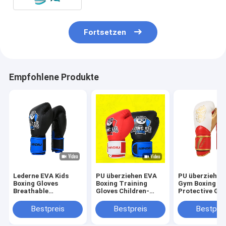
Fortsetzen
Empfohlene Produkte
Lederne EVA Kids
PU überziehen EVA
PU überziehen
Boxing Gloves
Boxing Training
Gym Boxing
Breathable
Gloves Children-
Protective Gea
Verpacken-
Breathable
Handschuh-
Schutzausrüstung
Berufsweinlese mit
Breathable
Bestpreis
Bestpreis
Bestprei
PUs
Leder
Fachmann mit