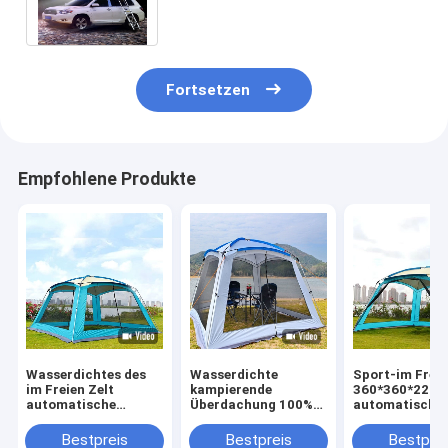
Spitzenzelt
Fortsetzen
Empfohlene Produkte
Wasserdichtes des
Wasserdichte
Sport-im Freie
im Freien Zelt
kampierende
360*360*220
automatische
Überdachung 100%
automatische 4
360*360*220cm
des Polyester-210D
der Doppelsch
Sport-210D knallen
W/P 2000mm 4 6
210T Mann-Ze
Bestpreis
Bestpreis
Bestprei