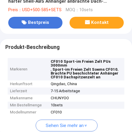
harter Shell-ABS Anhänger anbrachte Dach-
Spitzenzelt
Preis：USD+500-585+SETS
MOQ：10sets
Bestpreis
Kontakt
Produkt-Beschreibung
CF010 Sport-im Freien Zelt PUs
3000mm
Markieren
,
,
Sport-im Freien Zelt Soems CF010
Brachte PU beschichteter Anhänger
CF010 Dachspitzenzelt an
Herkunftsort
Qingdao, China
Lieferzeit
7-15 Arbeitstage
Markenname
CHUNYOO
Min Bestellmenge
10sets
Modellnummer
CF010
Sehen Sie mehr an