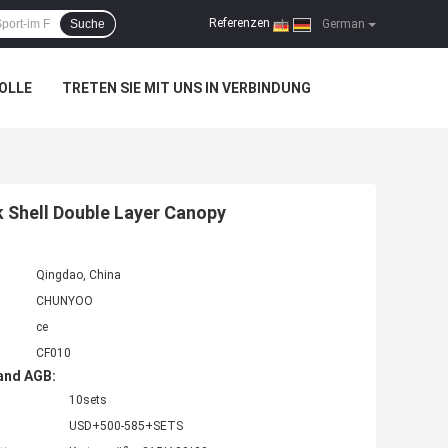
Referenzen
Suche
|
German
OLLE
TRETEN SIE MIT UNS IN VERBINDUNG
 Shell Double Layer Canopy
Qingdao, China
CHUNYOO
ce
CF010
and AGB:
10sets
USD+500-585+SETS