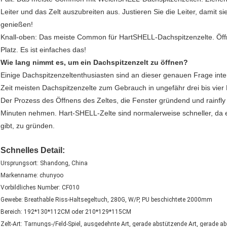
Leiter und das Zelt auszubreiten aus. Justieren Sie die Leiter, damit s
genießen!
Knall-oben: Das meiste Common für HartSHELL-Dachspitzenzelte. Öffnen
Platz. Es ist einfaches das!
Wie lang nimmt es, um ein Dachspitzenzelt zu öffnen?
Einige Dachspitzenzeltenthusiasten sind an dieser genauen Frage int
Zeit meisten Dachspitzenzelte zum Gebrauch in ungefähr drei bis vier M
Der Prozess des Öffnens des Zeltes, die Fenster gründend und rainfly
Minuten nehmen. Hart-SHELL-Zelte sind normalerweise schneller, da e
gibt, zu gründen.
Schnelles Detail:
Ursprungsort: Shandong, China
Markenname: chunyoo
Vorbildliches Number: CF010
Gewebe: Breathable Riss-Haltsegeltuch, 280G, W/P, PU beschichtete 2000mm
Bereich: 192*130*112CM oder 210*129*115CM
Zelt-Art: Tarnungs-/Feld-Spiel, ausgedehnte Art, gerade abstützende Art, gerade a