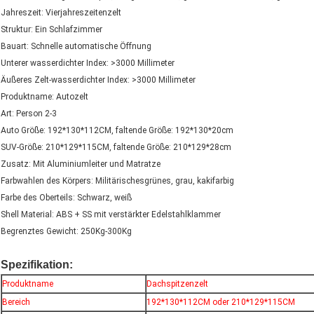
Jahreszeit: Vierjahreszeitenzelt
Struktur: Ein Schlafzimmer
Bauart: Schnelle automatische Öffnung
Unterer wasserdichter Index: >3000 Millimeter
Äußeres Zelt-wasserdichter Index: >3000 Millimeter
Produktname: Autozelt
Art: Person 2-3
Auto Größe: 192*130*112CM, faltende Größe: 192*130*20cm
SUV-Größe: 210*129*115CM, faltende Größe: 210*129*28cm
Zusatz: Mit Aluminiumleiter und Matratze
Farbwahlen des Körpers: Militärischesgrünes, grau, kakifarbig
Farbe des Oberteils: Schwarz, weiß
Shell Material: ABS + SS mit verstärkter Edelstahlklammer
Begrenztes Gewicht: 250Kg-300Kg
Spezifikation:
Produktname
Dachspitzenzelt
Bereich
192*130*112CM oder 210*129*115CM