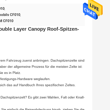
010
,
mobils CF010
,
DM CF010
uble Layer Canopy Roof-Spitzen-
rem Fahrzeug zuerst anbringen. Dachspitzenzelte sind
er der allgemeine Prozess für die meisten Zelte ist:
e es in Platz.
Befestigungs-Hardware weglaufen.
sich das auf Handbuch Ihres spezifischen Zeltes.
Dachspitzenzelt? Es gibt zwei Wahlen, Falt oder Knall-
ie einfach die Reiseabdeckung hinab, ziehen Sie die