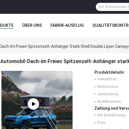
ODUKTE
ÜBER UNS
FABRIK-AUSFLUG
QUALITÄTSKONTR
N
FÄLLE
Dach-Im Freien Spitzenzelt-Anhänger Stark Shell Double Layer Canopy
Automobil-Dach-im Freien Spitzenzelt-Anhänger stark
Produktdetails:
Herkunftsort:
Markenname:
Zertifizierung:
Modellnummer:
Zahlung und Vers
Min Bestellmenge:
Preis: