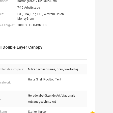
tionen:
Kartongröße: 215*130*33cm
7-15 Arbeitstage
en:
L/C, D/A, D/P, T/T, Western Union,
MoneyGram
-Fähigkeit:
200+SETS+MONTHS
ll Double Layer Canopy
hlen des Körpers:
Militärischesgrünes, grau, kakifarbig
Harte Shell Rooftop Tent
selwort:
Gerade abstützende Art/diagonale
t:
Art/ausgedehnte Art
kung:
Starker Karton