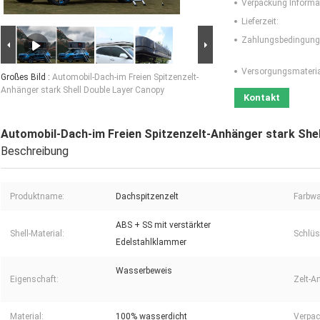
Verpackung Informa
Lieferzeit:
Zahlungsbedingung
Versorgungsmaterial
Großes Bild :
Automobil-Dach-im Freien Spitzenzelt-
Anhänger stark Shell Double Layer Canopy
Kontakt
Automobil-Dach-im Freien Spitzenzelt-Anhänger stark She
Beschreibung
Produktname:
Dachspitzenzelt
Farbwa
ABS + SS mit verstärkter
Shell-Material:
Schlüs
Edelstahlklammer
Wasserbeweis
Eigenschaft:
Zelt-Ar
Material:
100% wasserdicht
Verpac