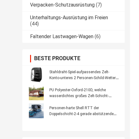
Verpacken-Schutzausrüstung
(7)
Unterhaltungs-Ausrüstung im Freien
(44)
Faltender Lastwagen-Wagen
(6)
BESTE PRODUKTE
Stahldraht-Spiel-aufpassendes Zelt-
Konto-unteres 2 Personen-Schild-Wetter-
Hülsen-Zelt
PU Polyester-Oxford-210D, welche
wasserdichtes großes Zelt-Schicht-
Familie die im Freien lebt das 8 Personen-
Campingzelt beschichtet
Personen-harte Shell RTT der
Doppelschicht-2-4 gerade abstützende
Art