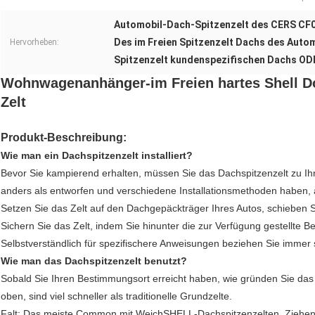
Automobil-Dach-Spitzenzelt des CERS CF
Des im Freien Spitzenzelt Dachs des Auto
Hervorheben:
Spitzenzelt kundenspezifischen Dachs O
Wohnwagenanhänger-im Freien hartes Shell Do
Zelt
Produkt-Beschreibung:
Wie man ein Dachspitzenzelt installiert?
Bevor Sie kampierend erhalten, müssen Sie das Dachspitzenzelt zu Ih
anders als entworfen und verschiedene Installationsmethoden haben, ab
Setzen Sie das Zelt auf den Dachgepäckträger Ihres Autos, schieben Si
Sichern Sie das Zelt, indem Sie hinunter die zur Verfügung gestellte 
Selbstverständlich für spezifischere Anweisungen beziehen Sie immer 
Wie man das Dachspitzenzelt benutzt?
Sobald Sie Ihren Bestimmungsort erreicht haben, wie gründen Sie das 
oben, sind viel schneller als traditionelle Grundzelte.
Falt: Das meiste Common mit WeichSHELL-Dachspitzenzelten. Ziehen S