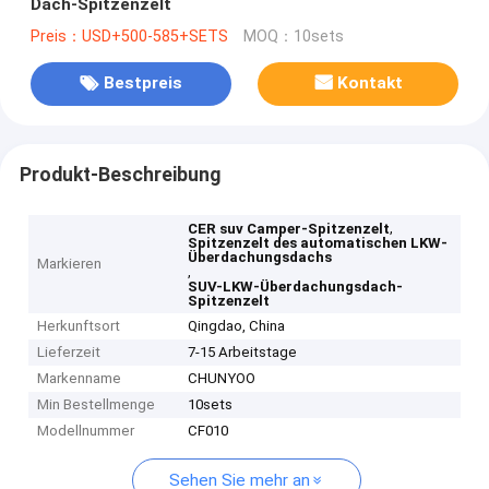
Dach-Spitzenzelt
Preis：USD+500-585+SETS
MOQ：10sets
Bestpreis
Kontakt
Produkt-Beschreibung
,
CER suv Camper-Spitzenzelt
Spitzenzelt des automatischen LKW-
Überdachungsdachs
Markieren
,
SUV-LKW-Überdachungsdach-
Spitzenzelt
Herkunftsort
Qingdao, China
Lieferzeit
7-15 Arbeitstage
Markenname
CHUNYOO
Min Bestellmenge
10sets
Modellnummer
CF010
Sehen Sie mehr an