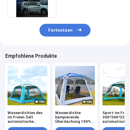
Überdachungs-Dach-
Spitzenzelt
Fortsetzen
Empfohlene Produkte
Wasserdichtes des
Wasserdichte
Sport-im Freie
im Freien Zelt
kampierende
360*360*220
automatische
Überdachung 100%
automatische 4
360*360*220cm
des Polyester-210D
der Doppelsch