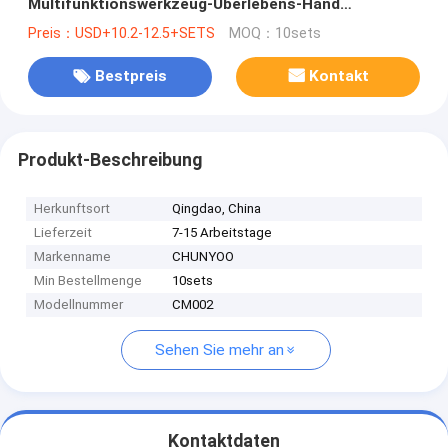
Multifunktionswerkzeug-Überlebens-Hand
kampierende Garten-Schaufel
Preis：USD+10.2-12.5+SETS
MOQ：10sets
Bestpreis
Kontakt
Produkt-Beschreibung
Herkunftsort
Qingdao, China
Lieferzeit
7-15 Arbeitstage
Markenname
CHUNYOO
Min Bestellmenge
10sets
Modellnummer
CM002
Sehen Sie mehr an
Kontaktdaten