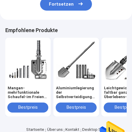
Fortsetzen
Empfohlene Produkte
Mangan-
Aluminiumlegierung
Leichtgewicht
mehrfunktionale
der
faltbar ganz in
Schaufel-im Freien
Selbstverteidigungs-
Überlebens-Sc
quadratischer
multi Zweck-
Stahlleichtgewichtler
Militärschaufel-
Bestpreis
Bestpreis
Bestprei
faltbar
76cm
Startseite
Über uns
Kontakt
Desktop Site