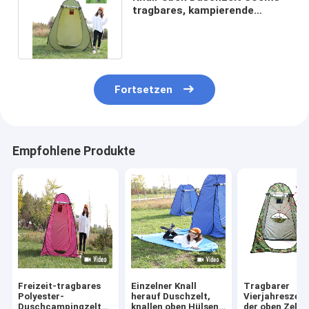
tragbares, kampierende
Duschtoiletten-Einschließung
Fortsetzen
Empfohlene Produkte
Freizeit-tragbares
Einzelner Knall
Tragbarer
Polyester-
herauf Duschzelt,
Vierjahreszeit
Duschcampingzelt
knallen oben Hülsen-
der oben Zelt 