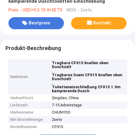
kampierende Duschtoiletten-Einschließung
Preis：USD+9.3-10.4+SETS
MOQ：2sets
Bestpreis
Kontakt
Produkt-Beschreibung
Tragbare CF015 knallen oben
Duschzelt
,
Tragbares Soem CF015 knallen oben
Markieren
Duschzelt
,
Toiletteneinschließung CF015 1.9m
kampierende Dusch
Herkunftsort
Qingdao, China
Lieferzeit
7-15 Arbeitstage
Markenname
CHUNYOO
Min Bestellmenge
2sets
Modellnummer
CF015