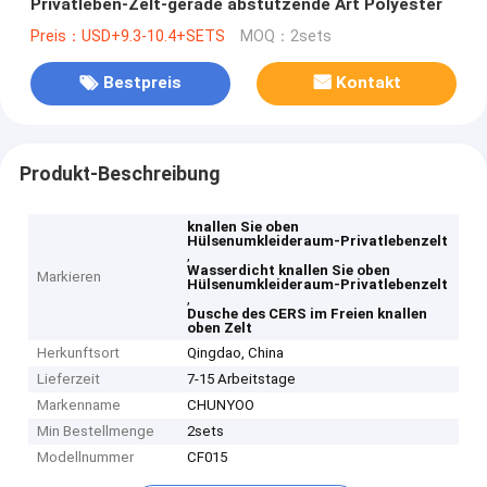
Privatleben-Zelt-gerade abstützende Art Polyester
Preis：USD+9.3-10.4+SETS
MOQ：2sets
Bestpreis
Kontakt
Produkt-Beschreibung
knallen Sie oben
Hülsenumkleideraum-Privatlebenzelt
,
Wasserdicht knallen Sie oben
Markieren
Hülsenumkleideraum-Privatlebenzelt
,
Dusche des CERS im Freien knallen
oben Zelt
Herkunftsort
Qingdao, China
Lieferzeit
7-15 Arbeitstage
Markenname
CHUNYOO
Min Bestellmenge
2sets
Modellnummer
CF015