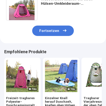
Hülsen-Umkleideraum-
Privatleben-Zelt-gerade
abstützende Art Polyester
Fortsetzen
Empfohlene Produkte
Freizeit-tragbares
Einzelner Knall
Tragbarer
Polyester-
herauf Duschzelt,
Vierjahreszeit
Duschcampingzelt
knallen oben Hülsen-
der oben Zelt 