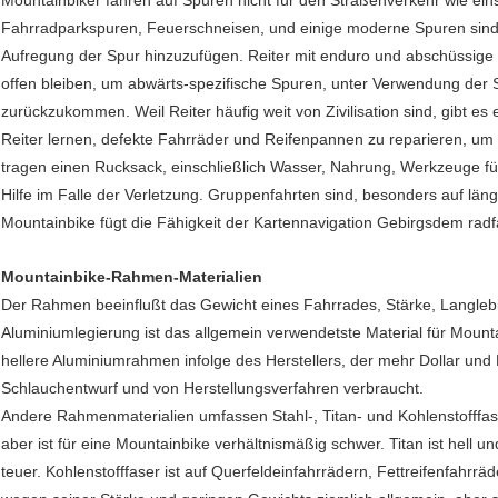
Mountainbiker fahren auf Spuren nicht für den Straßenverkehr wie eins
Fahrradparkspuren, Feuerschneisen, und einige moderne Spuren sin
Aufregung der Spur hinzuzufügen. Reiter mit enduro und abschüssige
offen bleiben, um abwärts-spezifische Spuren, unter Verwendung der Ski
zurückzukommen. Weil Reiter häufig weit von Zivilisation sind, gibt es
Reiter lernen, defekte Fahrräder und Reifenpannen zu reparieren, u
tragen einen Rucksack, einschließlich Wasser, Nahrung, Werkzeuge für
Hilfe im Falle der Verletzung. Gruppenfahrten sind, besonders auf lä
Mountainbike fügt die Fähigkeit der Kartennavigation Gebirgsdem radf
Mountainbike-Rahmen-Materialien
Der Rahmen beeinflußt das Gewicht eines Fahrrades, Stärke, Langlebig
Aluminiumlegierung ist das allgemein verwendetste Material für Moun
hellere Aluminiumrahmen infolge des Herstellers, der mehr Dollar und
Schlauchentwurf und von Herstellungsverfahren verbraucht.
Andere Rahmenmaterialien umfassen Stahl-, Titan- und Kohlenstofffaser. S
aber ist für eine Mountainbike verhältnismäßig schwer. Titan ist hell 
teuer. Kohlenstofffaser ist auf Querfeldeinfahrrädern, Fettreifenfahr