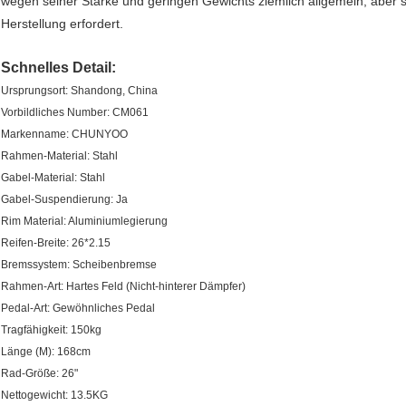
wegen seiner Stärke und geringen Gewichts ziemlich allgemein, aber sie
Herstellung erfordert.
Schnelles Detail:
Ursprungsort: Shandong, China
Vorbildliches Number: CM061
Markenname: CHUNYOO
Rahmen-Material: Stahl
Gabel-Material: Stahl
Gabel-Suspendierung: Ja
Rim Material: Aluminiumlegierung
Reifen-Breite: 26*2.15
Bremssystem: Scheibenbremse
Rahmen-Art: Hartes Feld (Nicht-hinterer Dämpfer)
Pedal-Art: Gewöhnliches Pedal
Tragfähigkeit: 150kg
Länge (M): 168cm
Rad-Größe: 26"
Nettogewicht: 13.5KG