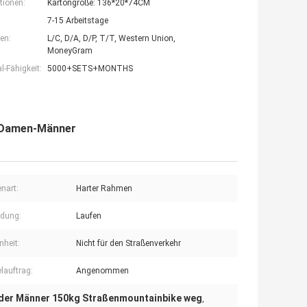
tionen:
Kartongröße: 136*20*74CM
7-15 Arbeitstage
en:
L/C, D/A, D/P, T/T, Western Union,
MoneyGram
-Fähigkeit:
5000+SETS+MONTHS
l-Damen-Männer
nart:
Harter Rahmen
dung:
Laufen
nheit:
Nicht für den Straßenverkehr
elauftrag:
Angenommen
der Männer 150kg Straßenmountainbike weg
,