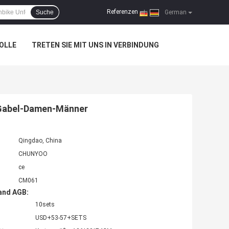
Referenzen
Suche
|
German
OLLE
TRETEN SIE MIT UNS IN VERBINDUNG
-Gabel-Damen-Männer
Qingdao, China
CHUNYOO
ce
CM061
and AGB:
10sets
USD+53-57+SETS