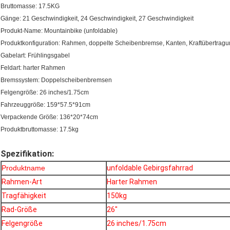
Bruttomasse: 17.5KG
Gänge: 21 Geschwindigkeit, 24 Geschwindigkeit, 27 Geschwindigkeit
Produkt-Name: Mountainbike (unfoldable)
Produktkonfiguration: Rahmen, doppelte Scheibenbremse, Kanten, Kraftübertragu
Gabelart: Frühlingsgabel
Feldart: harter Rahmen
Bremssystem: Doppelscheibenbremsen
Felgengröße: 26 inches/1.75cm
Fahrzeuggröße: 159*57.5*91cm
Verpackende Größe: 136*20*74cm
Produktbruttomasse: 17.5kg
Spezifikation:
Produktname
unfoldable Gebirgsfahrrad
Rahmen-Art
Harter Rahmen
Tragfähigkeit
150kg
Rad-Größe
26"
Felgengröße
26 inches/1.75cm