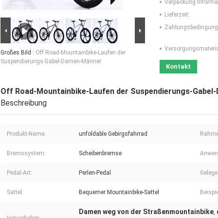
Verpackung Informa
Lieferzeit:
Zahlungsbedingung
Versorgungsmaterial
Großes Bild :
Off Road-Mountainbike-Laufen der
Suspendierungs-Gabel-Damen-Männer
Kontakt
Off Road-Mountainbike-Laufen der Suspendierungs-Gabe
Beschreibung
Produkt-Name:
unfoldable Gebirgsfahrrad
Rahme
Bremssystem:
Scheibenbremse
Anwen
Pedal-Art:
Perlen-Pedal
Gelege
Sattel:
Bequemer Mountainbike-Sattel
Beispi
Damen weg von der Straßenmountainbike
,