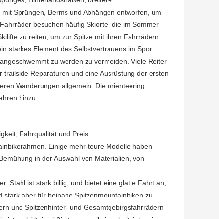
puriges, Hinterlandstraßen, breitere
d mit Sprüngen, Berms und Abhängen entworfen, um
 Fahrräder besuchen häufig Skiorte, die im Sommer
lifte zu reiten, um zur Spitze mit ihren Fahrrädern
 ein starkes Element des Selbstvertrauens im Sport.
m angeschwemmt zu werden zu vermeiden. Viele Reiter
 trailside Reparaturen und eine Ausrüstung der ersten
ngeren Wanderungen allgemein. Die orienteering
ahren hinzu.
keit, Fahrqualität und Preis.
tainbikerahmen. Einige mehr-teure Modelle haben
 Bemühung in der Auswahl von Materialien, von
tahl ist stark billig, und bietet eine glatte Fahrt an,
und stark aber für beinahe Spitzenmountainbiken zu
rädern und Spitzenhinter- und Gesamtgebirgsfahrrädern