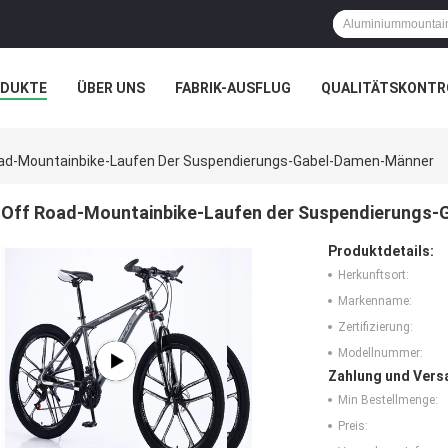
ODUKTE
ÜBER UNS
FABRIK-AUSFLUG
QUALITÄTSKONTR
N
FÄLLE
ad-Mountainbike-Laufen Der Suspendierungs-Gabel-Damen-Männer
Off Road-Mountainbike-Laufen der Suspendierungs
Produktdetails:
Herkunftsort:
Markenname:
Zertifizierung:
Modellnummer:
Zahlung und Vers
Min Bestellmenge:
Preis: