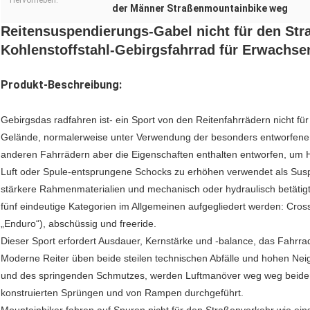
Hervorheben:
der Männer Straßenmountainbike weg
Reitensuspendierungs-Gabel nicht für den St
Kohlenstoffstahl-Gebirgsfahrrad für Erwachse
Produkt-Beschreibung:
Gebirgsdas radfahren ist- ein Sport von den Reitenfahrrädern nicht 
Gelände, normalerweise unter Verwendung der besonders entworfenen 
anderen Fahrrädern aber die Eigenschaften enthalten entworfen, um 
Luft oder Spule-entsprungene Schocks zu erhöhen verwendet als Susp
stärkere Rahmenmaterialien und mechanisch oder hydraulisch betätig
fünf eindeutige Kategorien im Allgemeinen aufgegliedert werden: Cross 
„Enduro“), abschüssig und freeride.
Dieser Sport erfordert Ausdauer, Kernstärke und -balance, das Fahrra
Moderne Reiter üben beide steilen technischen Abfälle und hohen Neig
und des springenden Schmutzes, werden Luftmanöver weg weg beiden
konstruierten Sprüngen und von Rampen durchgeführt.