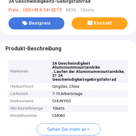
24 Geschwindigkeits-Gebirgsfahrrad
Preis：USD+49.8-54+SETS
MOQ：10sets
Bestpreis
Kontakt
Produkt-Beschreibung
24 Geschwindigkeit
Aluminiummountainbike
Markieren
,
,
Laufen der Aluminiummountainbike
21 24
Geschwindigkeitsgebirgsfahrrad
Herkunftsort
Qingdao, China
Lieferzeit
7-15 Arbeitstage
Markenname
CHUNYOO
Min Bestellmenge
10sets
Modellnummer
CM060
Sehen Sie mehr an