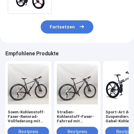
Gebirgsfahrrad
Fortsetzen
Empfohlene Produkte
Soem-Kohlenstoff-
Straßen-
Sport-Art der
Faser-Rennrad-
Kohlenstoff-Faser-
Suspendierung
Vollfederung mit
Fahrrad mit
Gabel-Kohlens
Rahmen-
vorgeschriebene
Faser-Falten-
Scheibenbremse
Disketten-
Mountainbike
Bestpreis
Bestpreis
Bestprei