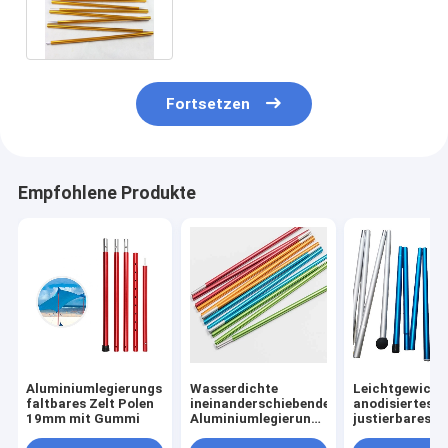
justierbare Aluminiumplane
Pole
Fortsetzen
Empfohlene Produkte
Aluminiumlegierungs-
Wasserdichte
Leichtgewicht
faltbares Zelt Polen
ineinanderschiebende
anodisiertes
19mm mit Gummi
Aluminiumlegierung
justierbares
6061/7075 Zelt-
Aluminiumzelt