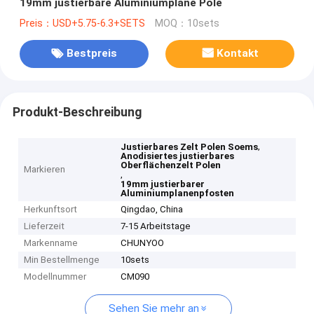
19mm justierbare Aluminiumplane Pole
Preis：USD+5.75-6.3+SETS
MOQ：10sets
Bestpreis
Kontakt
Produkt-Beschreibung
,
Justierbares Zelt Polen Soems
Anodisiertes justierbares
Oberflächenzelt Polen
Markieren
,
19mm justierbarer
Aluminiumplanenpfosten
Herkunftsort
Qingdao, China
Lieferzeit
7-15 Arbeitstage
Markenname
CHUNYOO
Min Bestellmenge
10sets
Modellnummer
CM090
Sehen Sie mehr an