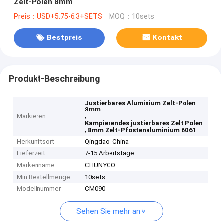
Zelt-Polen 8mm
Preis：USD+5.75-6.3+SETS
MOQ：10sets
Bestpreis
Kontakt
Produkt-Beschreibung
Justierbares Aluminium Zelt-Polen
8mm
,
Markieren
Kampierendes justierbares Zelt Polen
,
8mm Zelt-Pfostenaluminium 6061
Herkunftsort
Qingdao, China
Lieferzeit
7-15 Arbeitstage
Markenname
CHUNYOO
Min Bestellmenge
10sets
Modellnummer
CM090
Sehen Sie mehr an