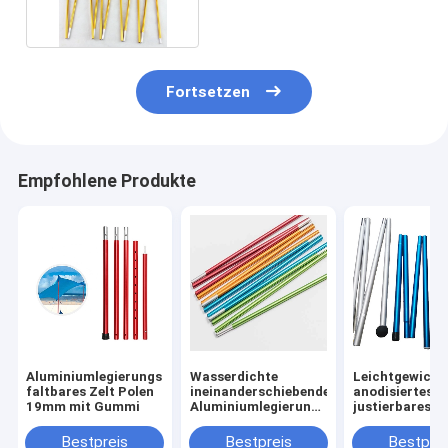
Fortsetzen
Empfohlene Produkte
Aluminiumlegierungs-
Wasserdichte
Leichtgewicht
faltbares Zelt Polen
ineinanderschiebende
anodisiertes
19mm mit Gummi
Aluminiumlegierung
justierbares
6061/7075 Zelt-
Aluminiumzelt
Polen mit
Bestpreis
Bestpreis
Bestprei