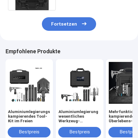
Flashlight
Fortsetzen
Empfohlene Produkte
Aluminiumlegierungs-
Aluminiumlegierung
Mehrfunktiona
kampierendes Tool-
wesentliches
kampierendes
Kit im Freien
Werkzeug-
Überlebens-To
Überlebens-im Freien
im Freien
Kit High Carbon
Bestpreis
Bestpreis
Bestprei
Stainless Steels