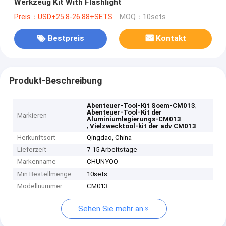
Werkzeug Kit With Flashlight
Preis：USD+25.8-26.88+SETS
MOQ：10sets
Bestpreis
Kontakt
Produkt-Beschreibung
,
Abenteuer-Tool-Kit Soem-CM013
Abenteuer-Tool-Kit der
Markieren
Aluminiumlegierungs-CM013
,
Vielzwecktool-kit der adv CM013
Herkunftsort
Qingdao, China
Lieferzeit
7-15 Arbeitstage
Markenname
CHUNYOO
Min Bestellmenge
10sets
Modellnummer
CM013
Sehen Sie mehr an