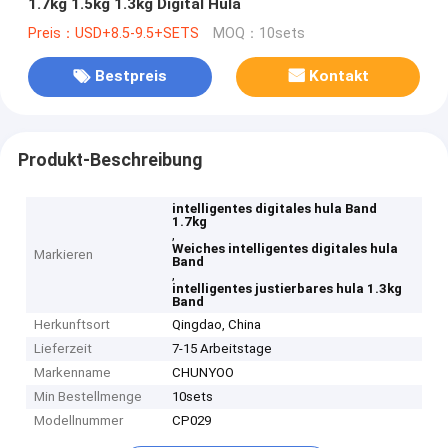
1.7kg 1.5kg 1.3kg Digital Hula
Preis：USD+8.5-9.5+SETS
MOQ：10sets
Bestpreis
Kontakt
Produkt-Beschreibung
intelligentes digitales hula Band
1.7kg
,
Weiches intelligentes digitales hula
Markieren
Band
,
intelligentes justierbares hula 1.3kg
Band
Herkunftsort
Qingdao, China
Lieferzeit
7-15 Arbeitstage
Markenname
CHUNYOO
Min Bestellmenge
10sets
Modellnummer
CP029