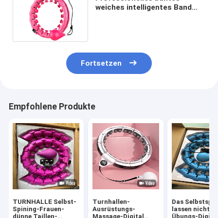
weiches intelligentes Band
1.7kg 1.5kg 1.3kg Digital Hula
Fortsetzen
Empfohlene Produkte
TURNHALLE Selbst-
Turnhallen-
Das Selbstspi
Spining-Frauen-
Ausrüstungs-
lassen nicht B
dünne Taillen-
Massage-Digital
Übungs-Digita